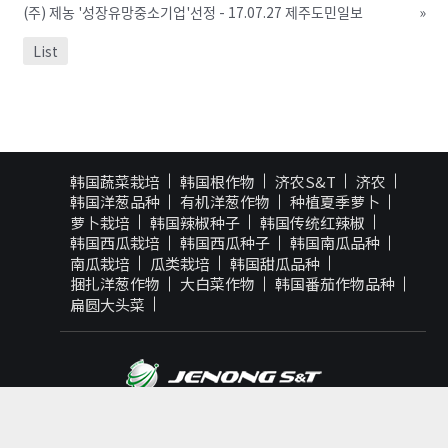
(주) 제농 '성장유망중소기업'선정 - 17.07.27 제주도민일보
»
List
韩国蔬菜栽培
韩国根作物
济农S&T
济农
韩国洋葱品种
有机洋葱作物
种植夏季萝卜
萝卜栽培
韩国辣椒种子
韩国传统红辣椒
韩国西瓜栽培
韩国西瓜种子
韩国南瓜品种
南瓜栽培
瓜类栽培
韩国甜瓜品种
捆扎洋葱作物
大白菜作物
韩国番茄作物品种
扁圆大头菜
JENONG S&T Co., Ltd.
3, Cheomdan-ro 7-gil, Jeju-si, Jeju-do,