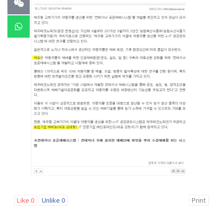
Like
0
Unlike
0
Print