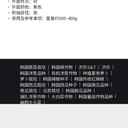
• 外面特点：软
• 外面颜色：紫色
• 耐抽苔性：高
• 使用及参考事项：重量约300~400g
韩国蔬菜栽培
韩国根作物
济农S&T
济农
韩国洋葱品种
有机洋葱作物
种植夏季萝卜
萝卜栽培
韩国辣椒种子
韩国传统红辣椒
韩国西瓜栽培
韩国西瓜种子
韩国南瓜品种
南瓜栽培
瓜类栽培
韩国甜瓜品种
捆扎洋葱作物
大白菜作物
韩国番茄作物品种
扁圆大头菜