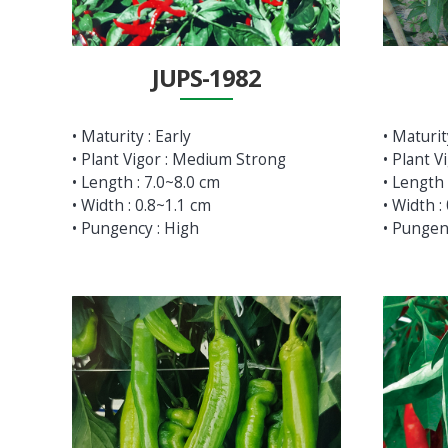
JUPS-1982
• Maturity : Early
• Maturit
• Plant Vigor : Medium Strong
• Plant V
• Length : 7.0~8.0 cm
• Length 
• Width : 0.8~1.1 cm
• Width :
• Pungency : High
• Pungen