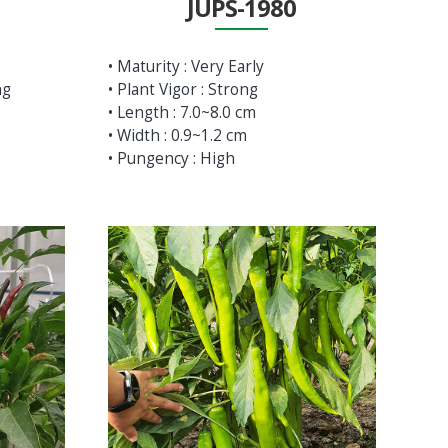
JUPS-1980
• Maturity : Very Early
ng
• Plant Vigor : Strong
• Length : 7.0~8.0 cm
• Width : 0.9~1.2 cm
• Pungency : High