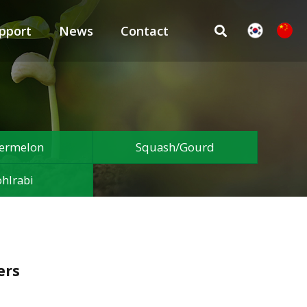
pport
News
Contact
ermelon
Squash/Gourd
hlrabi
ers