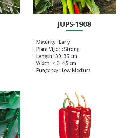
JUPS-1908
• Maturity : Early
• Plant Vigor : Strong
• Length : 30~35 cm
• Width : 4.2~4.5 cm
• Pungency : Low Medium