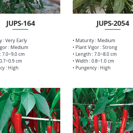
JUPS-164
JUPS-2054
y : Very Early
• Maturity : Medium
igor : Medium
• Plant Vigor : Strong
: 7.0~9.0 cm
• Length : 7.0~8.0 cm
 0.7~0.9 cm
• Width : 0.8~1.0 cm
cy : High
• Pungency : High