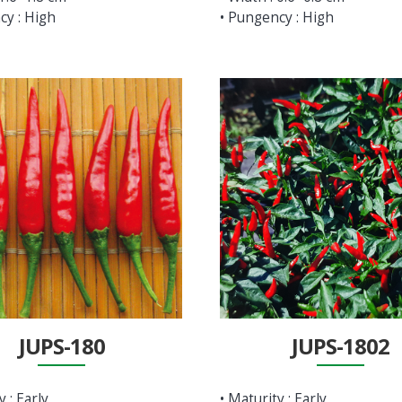
cy : High
• Pungency : High
JUPS-180
JUPS-1802
y : Early
• Maturity : Early