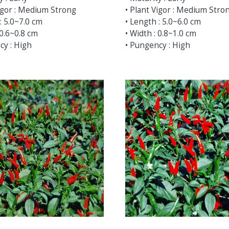
Vigor : Medium Strong
• Plant Vigor : Medium Stro
: 5.0~7.0 cm
• Length : 5.0~6.0 cm
 0.6~0.8 cm
• Width : 0.8~1.0 cm
cy : High
• Pungency : High