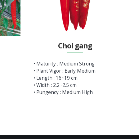
Choi gang
• Maturity : Medium Strong
• Plant Vigor : Early Medium
• Length : 16~19 cm
• Width : 2.2~2.5 cm
• Pungency : Medium High