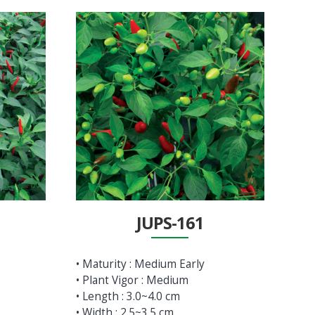
JUPS-161
• Maturity : Medium Early
• Plant Vigor : Medium
• Length : 3.0~4.0 cm
• Width : 2.5~3.5 cm