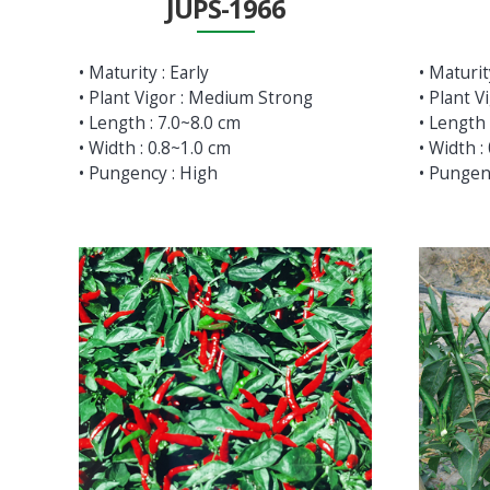
JUPS-1966
• Maturity : Early
• Maturit
• Plant Vigor : Medium Strong
• Plant 
• Length : 7.0~8.0 cm
• Length 
• Width : 0.8~1.0 cm
• Width :
• Pungency : High
• Pungen